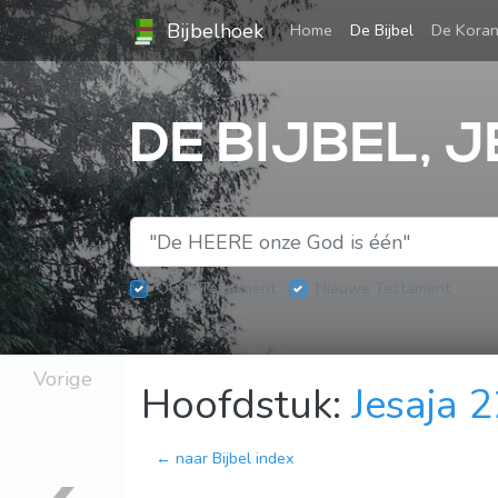
Bijbelhoek
(current)
Home
De Bijbel
De Kora
DE BIJBEL, 
Oude Testament
Nieuwe Testament
Vorige
Hoofdstuk:
Jesaja 
← naar Bijbel index