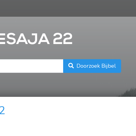
n
JESAJA 22
Doorzoek Bijbel
22