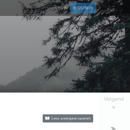
LOG IN
REGISTREER
Volgend
e
Lees weergave openen