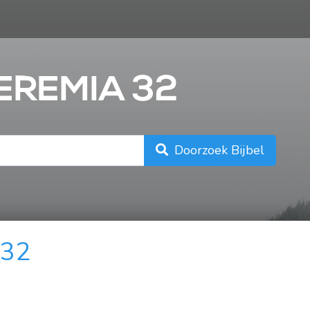
n
JEREMIA 32
Doorzoek Bijbel
 32