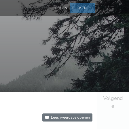
LOG IN
REGISTREER
Volgend
e
Lees weergave openen