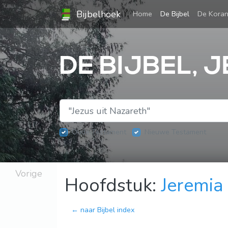
Bijbelhoek
(current)
Home
De Bijbel
De Kora
DE BIJBEL, 
Oude Testament
Nieuwe Testament
Vorige
Hoofdstuk:
Jeremia
← naar Bijbel index