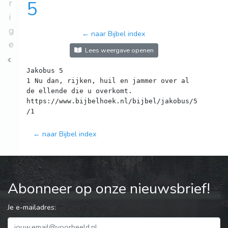
r
5
i
g
← naar Bijbel index
e
Lees weergave openen
Jakobus 5
1 Nu dan, rijken, huil en jammer over al
de ellende die u overkomt.
https://www.bijbelhoek.nl/bijbel/jakobus/5
← naar Bijbel index
Abonneer op onze nieuwsbrief!
Je e-mailadres: