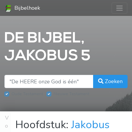
Bijbelhoek
DE BIJBEL,
JAKOBUS 5
Zoeken
Oude Testament
Nieuwe Testament
V
Hoofdstuk:
Jakobus
o