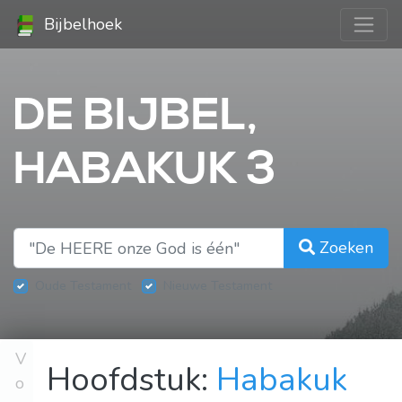
Bijbelhoek
DE BIJBEL,
HABAKUK 3
Zoeken
Oude Testament
Nieuwe Testament
V
Hoofdstuk:
Habakuk
o