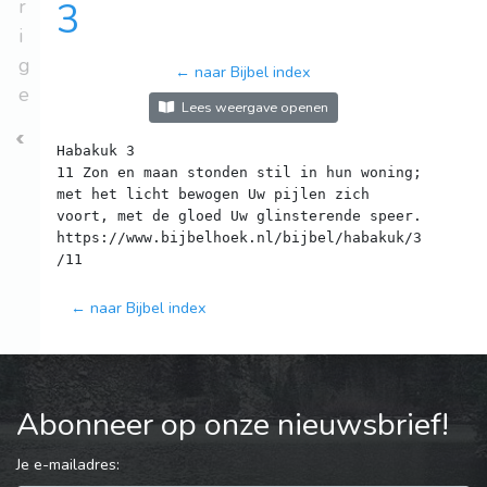
r
3
i
g
← naar Bijbel index
e
Lees weergave openen
Habakuk 3
11 Zon en maan stonden stil in hun woning;
met het licht bewogen Uw pijlen zich
voort, met de gloed Uw glinsterende speer.
https://www.bijbelhoek.nl/bijbel/habakuk/3
← naar Bijbel index
Abonneer op onze nieuwsbrief!
Je e-mailadres: