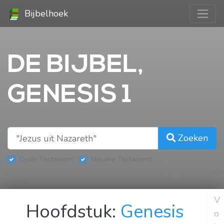
Bijbelhoek
DE BIJBEL,
GENESIS 1
Zoeken
Oude Testament
Nieuwe Testament
V
Hoofdstuk:
Genesis
o