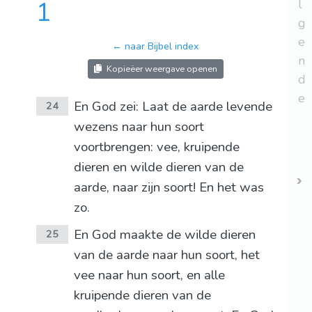
1
l
g
e
← naar Bijbel index
n
Kopieëer weergave openen
d
e
En God zei: Laat de aarde levende
24
wezens naar hun soort
voortbrengen: vee, kruipende
dieren en wilde dieren van de
aarde, naar zijn soort! En het was
zo.
En God maakte de wilde dieren
25
van de aarde naar hun soort, het
vee naar hun soort, en alle
kruipende dieren van de