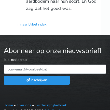
aardbodem naar hun soort. En God
zag dat het goed was.
← naar Bijbel index
Abonneer op onze nieuwsbrief!
Je e-mailadres:
Inschrijven
Home
•
Over ons
•
Twitter @bijbelhoek