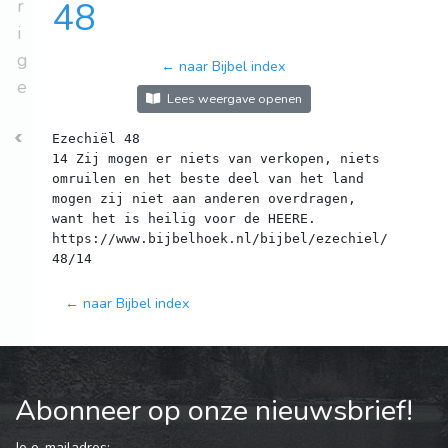
r
48
i
g
← naar Bijbel index
e
Lees weergave openen
Ezechiël 48
14 Zij mogen er niets van verkopen, niets
omruilen en het beste deel van het land
mogen zij niet aan anderen overdragen,
want het is heilig voor de HEERE.
https://www.bijbelhoek.nl/bijbel/ezechiel/
← naar Bijbel index
Abonneer op onze nieuwsbrief!
Je e-mailadres: