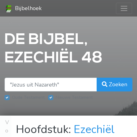
Bijbelhoek
DE BIJBEL,
EZECHIËL 48
Zoeken
Oude Testament
Nieuwe Testament
V
Hoofdstuk:
Ezechiël
o