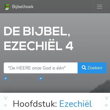
Bijbelhoek
DE BIJBEL,
EZECHIËL 4
Zoeken
Oude Testament
Nieuwe Testament
V
V
Hoofdstuk:
Ezechiël
o
o