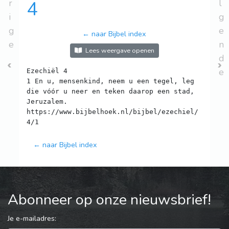
r
4
l
i
g
g
e
← naar Bijbel index
e
n
Lees weergave openen
d
e
Ezechiël 4
1 En u, mensenkind, neem u een tegel, leg
die vóór u neer en teken daarop een stad,
Jeruzalem.
https://www.bijbelhoek.nl/bijbel/ezechiel/
← naar Bijbel index
Abonneer op onze nieuwsbrief!
Je e-mailadres: