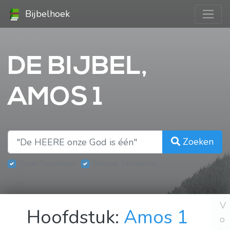
Bijbelhoek
DE BIJBEL,
AMOS 1
Zoeken
Oude Testament
Nieuwe Testament
V
Hoofdstuk:
Amos 1
o