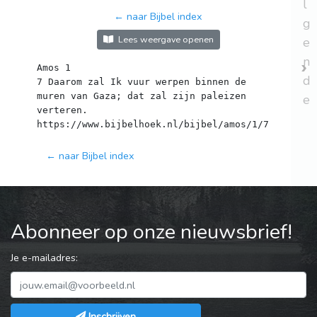
l
← naar Bijbel index
g
Lees weergave openen
e
n
Amos 1
d
7 Daarom zal Ik vuur werpen binnen de
muren van Gaza; dat zal zijn paleizen
e
verteren.
← naar Bijbel index
Abonneer op onze nieuwsbrief!
Je e-mailadres:
Inschrijven