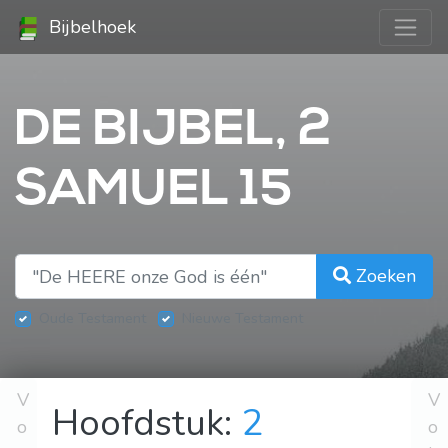
Bijbelhoek
DE BIJBEL, 2
SAMUEL 15
Zoeken
Oude Testament
Nieuwe Testament
V
V
Hoofdstuk:
2
o
o