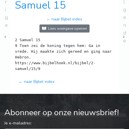
r
Samuel 15
l
i
g
g
e
← naar Bijbel index
e
n
Lees weergave openen
d
e
2 Samuel 15
9 Toen zei de koning tegen hem: Ga in
vrede. Hij maakte zich gereed en ging naar
Hebron.
https://www.bijbelhoek.nl/bijbel/2-
← naar Bijbel index
Abonneer op onze nieuwsbrief!
Je e-mailadres: