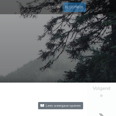
LOG IN
REGISTREER
Volgend
e
Lees weergave openen