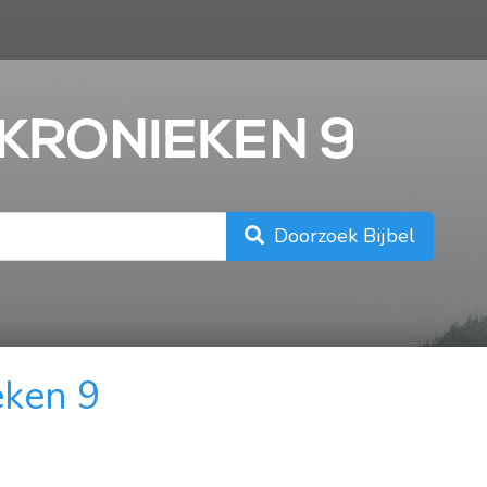
n
 KRONIEKEN 9
Doorzoek Bijbel
eken 9