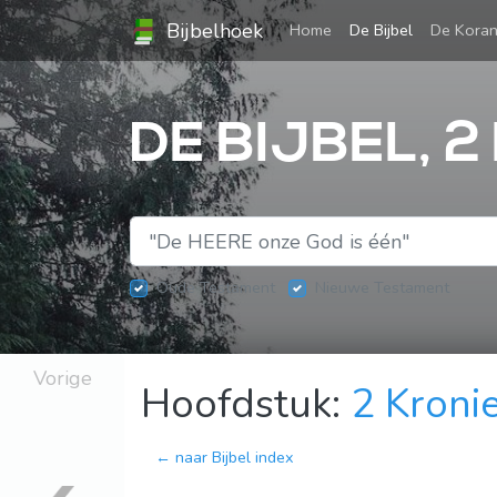
Bijbelhoek
(current)
Home
De Bijbel
De Kora
DE BIJBEL, 2
Oude Testament
Nieuwe Testament
Vorige
Hoofdstuk:
2 Kroni
← naar Bijbel index