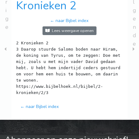
r
Kronieken 2
l
i
g
g
e
← naar Bijbel index
e
n
Lees weergave openen
d
e
2 Kronieken 2
3 Daarop stuurde Salomo boden naar Hiram,
de koning van Tyrus, om te zeggen: Doe met
mij, zoals u met mijn vader David gedaan
hebt. U hebt hem indertijd ceders gestuurd
om voor hem een huis te bouwen, om daarin
te wonen.
https://www.bijbelhoek.nl/bijbel/2-
← naar Bijbel index