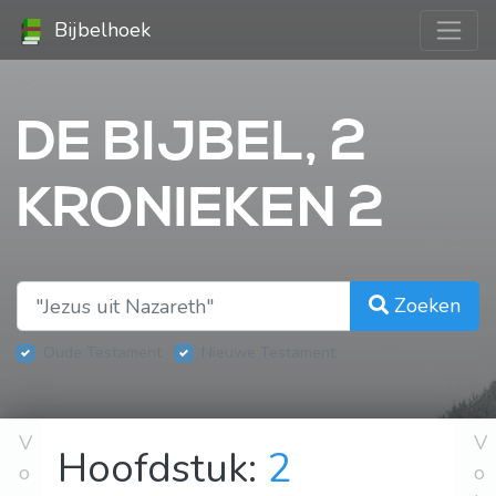
Bijbelhoek
DE BIJBEL, 2
KRONIEKEN 2
Zoeken
Oude Testament
Nieuwe Testament
V
V
Hoofdstuk:
2
o
o