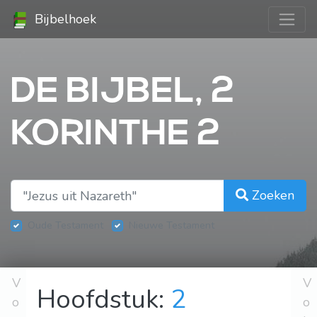
Bijbelhoek
DE BIJBEL, 2
KORINTHE 2
Zoeken
Oude Testament
Nieuwe Testament
V
V
Hoofdstuk:
2
o
o