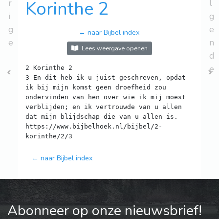
r
Korinthe 2
l
i
g
g
e
← naar Bijbel index
e
n
Lees weergave openen
d
e
2 Korinthe 2
3 En dit heb ik u juist geschreven, opdat
ik bij mijn komst geen droefheid zou
ondervinden van hen over wie ik mij moest
verblijden; en ik vertrouwde van u allen
dat mijn blijdschap die van u allen is.
https://www.bijbelhoek.nl/bijbel/2-
← naar Bijbel index
Abonneer op onze nieuwsbrief!