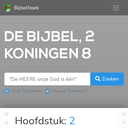
Bijbelhoek
DE BIJBEL, 2
KONINGEN 8
Zoeken
Oude Testament
Nieuwe Testament
V
V
Hoofdstuk:
2
o
o