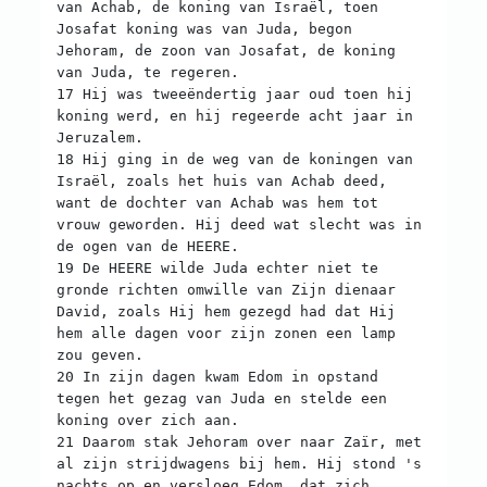
van Achab, de koning van Israël, toen
Josafat koning was van Juda, begon
Jehoram, de zoon van Josafat, de koning
van Juda, te regeren.
17 Hij was tweeëndertig jaar oud toen hij
koning werd, en hij regeerde acht jaar in
Jeruzalem.
18 Hij ging in de weg van de koningen van
Israël, zoals het huis van Achab deed,
want de dochter van Achab was hem tot
vrouw geworden. Hij deed wat slecht was in
de ogen van de HEERE.
19 De HEERE wilde Juda echter niet te
gronde richten omwille van Zijn dienaar
David, zoals Hij hem gezegd had dat Hij
hem alle dagen voor zijn zonen een lamp
zou geven.
20 In zijn dagen kwam Edom in opstand
tegen het gezag van Juda en stelde een
koning over zich aan.
21 Daarom stak Jehoram over naar Zaïr, met
al zijn strijdwagens bij hem. Hij stond 's
nachts op en versloeg Edom, dat zich