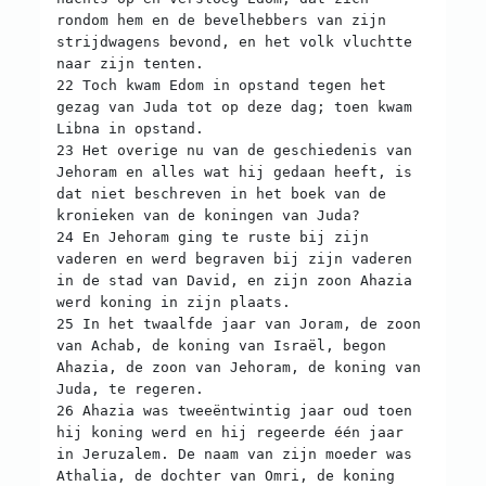
rondom hem en de bevelhebbers van zijn
strijdwagens bevond, en het volk vluchtte
naar zijn tenten.
22 Toch kwam Edom in opstand tegen het
gezag van Juda tot op deze dag; toen kwam
Libna in opstand.
23 Het overige nu van de geschiedenis van
Jehoram en alles wat hij gedaan heeft, is
dat niet beschreven in het boek van de
kronieken van de koningen van Juda?
24 En Jehoram ging te ruste bij zijn
vaderen en werd begraven bij zijn vaderen
in de stad van David, en zijn zoon Ahazia
werd koning in zijn plaats.
25 In het twaalfde jaar van Joram, de zoon
van Achab, de koning van Israël, begon
Ahazia, de zoon van Jehoram, de koning van
Juda, te regeren.
26 Ahazia was tweeëntwintig jaar oud toen
hij koning werd en hij regeerde één jaar
in Jeruzalem. De naam van zijn moeder was
Athalia, de dochter van Omri, de koning