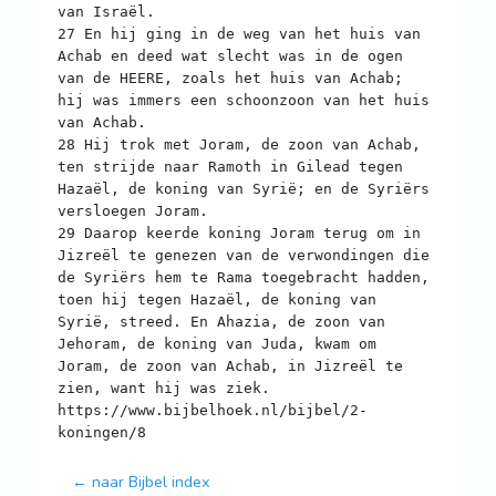
van Israël.
27 En hij ging in de weg van het huis van
Achab en deed wat slecht was in de ogen
van de HEERE, zoals het huis van Achab;
hij was immers een schoonzoon van het huis
van Achab.
28 Hij trok met Joram, de zoon van Achab,
ten strijde naar Ramoth in Gilead tegen
Hazaël, de koning van Syrië; en de Syriërs
versloegen Joram.
29 Daarop keerde koning Joram terug om in
Jizreël te genezen van de verwondingen die
de Syriërs hem te Rama toegebracht hadden,
toen hij tegen Hazaël, de koning van
Syrië, streed. En Ahazia, de zoon van
Jehoram, de koning van Juda, kwam om
Joram, de zoon van Achab, in Jizreël te
zien, want hij was ziek.
https://www.bijbelhoek.nl/bijbel/2-
← naar Bijbel index