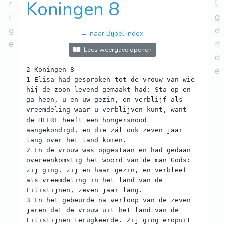
r
Koningen 8
l
i
g
g
e
← naar Bijbel index
e
n
Lees weergave openen
d
e
2 Koningen 8
1 Elisa had gesproken tot de vrouw van wie
hij de zoon levend gemaakt had: Sta op en
ga heen, u en uw gezin, en verblijf als
vreemdeling waar u verblijven kunt, want
de HEERE heeft een hongersnood
aangekondigd, en die zál ook zeven jaar
lang over het land komen.
2 En de vrouw was opgestaan en had gedaan
overeenkomstig het woord van de man Gods:
zij ging, zij en haar gezin, en verbleef
als vreemdeling in het land van de
Filistijnen, zeven jaar lang.
3 En het gebeurde na verloop van de zeven
jaren dat de vrouw uit het land van de
Filistijnen terugkeerde. Zij ging eropuit