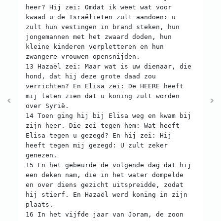
heer? Hij zei: Omdat ik weet wat voor
kwaad u de Israëlieten zult aandoen: u
zult hun vestingen in brand steken, hun
jongemannen met het zwaard doden, hun
kleine kinderen verpletteren en hun
zwangere vrouwen opensnijden.
13 Hazaël zei: Maar wat is uw dienaar, die
hond, dat hij deze grote daad zou
verrichten? En Elisa zei: De HEERE heeft
mij laten zien dat u koning zult worden
over Syrië.
14 Toen ging hij bij Elisa weg en kwam bij
zijn heer. Die zei tegen hem: Wat heeft
Elisa tegen u gezegd? En hij zei: Hij
heeft tegen mij gezegd: U zult zeker
genezen.
15 En het gebeurde de volgende dag dat hij
een deken nam, die in het water dompelde
en over diens gezicht uitspreidde, zodat
hij stierf. En Hazaël werd koning in zijn
plaats.
16 In het vijfde jaar van Joram, de zoon