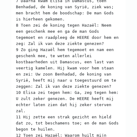
7 Daarna kwam Elisa in Damascus, toen
Benhadad, de koning van Syrië, ziek was;
men bracht hem de boodschap: De man Gods
is hierheen gekomen.
8 Toen zei de koning tegen Hazaël: Neem
een geschenk mee en ga de man Gods
tegemoet en raadpleeg de HEERE door hem en
zeg: Zal ik van deze ziekte genezen?
9 Zo ging Hazaël hem tegemoet en nam een
geschenk mee, te weten allerlei
kostbaarheden uit Damascus, een last van
veertig kamelen. Hij kwam voor hem staan
en zei: Uw zoon Benhadad, de koning van
Syrië, heeft mij naar u toegestuurd om te
zeggen: Zal ik van deze ziekte genezen?
10 Elisa zei tegen hem: Ga, zeg tegen hem:
U zult zeker genezen. De HEERE heeft mij
echter laten zien dat hij zeker sterven
zal.
11 Hij zette een strak gezicht en hield
dat zo, tot beschamens toe; en de man Gods
begon te huilen.
12 Toen zei Hazaël: Waarom huilt mijn