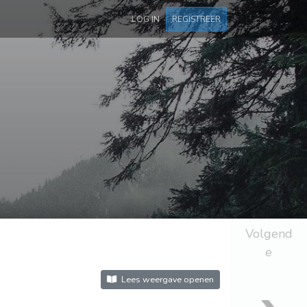
LOG IN
REGISTREER
Volgend
e
Lees weergave openen