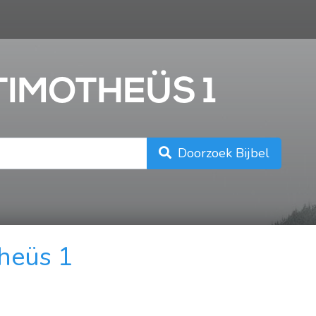
n
 TIMOTHEÜS 1
Doorzoek Bijbel
heüs 1