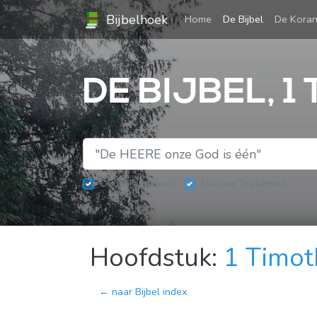
Bijbelhoek
(current)
Home
De Bijbel
De Kora
DE BIJBEL, 1
Oude Testament
Nieuwe Testament
Hoofdstuk:
1 Timot
← naar Bijbel index