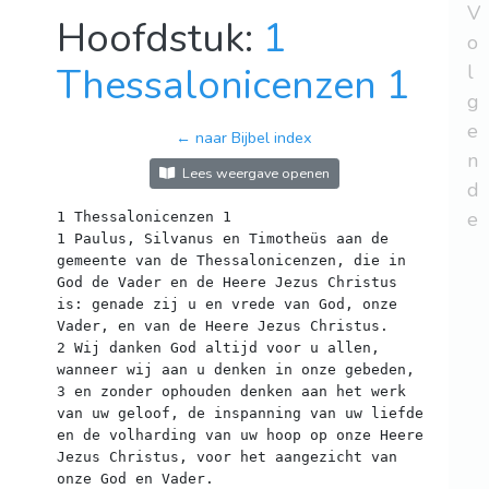
V
Hoofdstuk:
1
o
Thessalonicenzen 1
l
g
e
← naar Bijbel index
n
Lees weergave openen
d
e
1 Thessalonicenzen 1
1 Paulus, Silvanus en Timotheüs aan de
gemeente van de Thessalonicenzen, die in
God de Vader en de Heere Jezus Christus
is: genade zij u en vrede van God, onze
Vader, en van de Heere Jezus Christus.
2 Wij danken God altijd voor u allen,
wanneer wij aan u denken in onze gebeden,
3 en zonder ophouden denken aan het werk
van uw geloof, de inspanning van uw liefde
en de volharding van uw hoop op onze Heere
Jezus Christus, voor het aangezicht van
onze God en Vader.