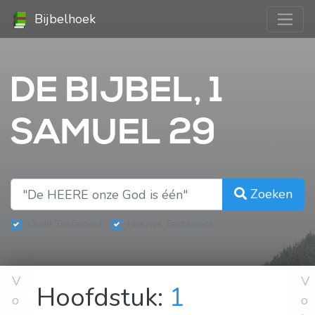
Bijbelhoek
DE BIJBEL, 1
SAMUEL 29
Zoeken
Oude Testament
Nieuwe Testament
V
V
Hoofdstuk:
1
o
o