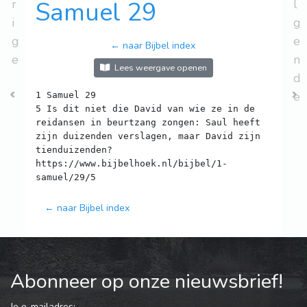
r
Samuel 29
l
i
g
g
e
← naar Bijbel index
e
n
Lees weergave openen
d
e
1 Samuel 29
5 Is dit niet die David van wie ze in de
reidansen in beurtzang zongen: Saul heeft
zijn duizenden verslagen, maar David zijn
tienduizenden?
https://www.bijbelhoek.nl/bijbel/1-
← naar Bijbel index
Abonneer op onze nieuwsbrief!
Je e-mailadres: