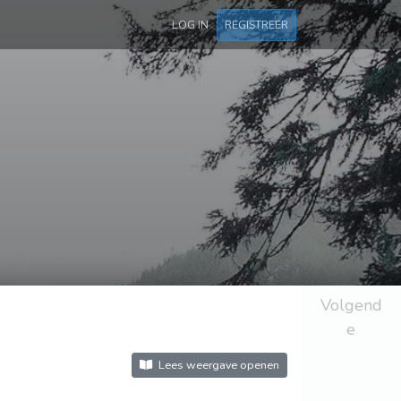
LOG IN
REGISTREER
Volgend
e
Lees weergave openen