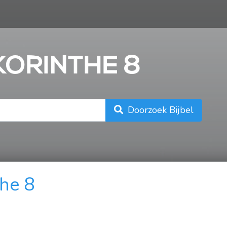
n
 KORINTHE 8
Doorzoek Bijbel
the 8