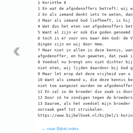
1 Korinthe 8
1 En wat de afgodenoffers betreft: wij w
2 En als iemand denkt iets te weten, dan
3 Maar als iemand God liefheeft, is hij 
4 Wat dus het eten van afgodenoffers bet
5 Want al zijn er ook die goden genoemd 
6 toch is er voor ons maar één God: de V
dingen zijn en wij door Hem.
7 Maar niet in allen is deze kennis, wan
afgodenoffer, en hun geweten, dat zwak i
8 Voedsel nu brengt ons niet dichter bij
niet eten, wij lijden daardoor bij God g
9 Maar let erop dat deze vrijheid van u 
10 Want als iemand u, die deze kennis be
niet toe aangezet worden om afgodenoffer
11 En zal zo de broeder die zwak is door
12 Door zó te zondigen tegen de broeders
13 Daarom, als het voedsel mijn broeder 
oorzaak geef tot struikelen.
← naar Bijbel index