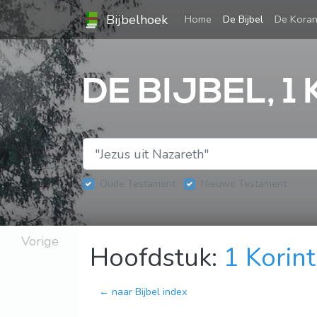
Bijbelhoek
(current)
Home
De Bijbel
De Kora
DE BIJBEL, 1
Oude Testament
Nieuwe Testament
Vorige
Hoofdstuk:
1 Korin
← naar Bijbel index