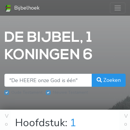
Bijbelhoek
DE BIJBEL, 1
KONINGEN 6
Zoeken
Oude Testament
Nieuwe Testament
V
V
Hoofdstuk:
1
o
o