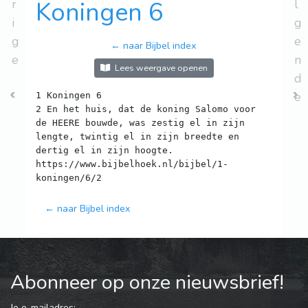
r
Koningen 6
l
i
g
g
e
← naar Bijbel index
e
n
Lees weergave openen
d
e
1 Koningen 6
2 En het huis, dat de koning Salomo voor
de HEERE bouwde, was zestig el in zijn
lengte, twintig el in zijn breedte en
dertig el in zijn hoogte.
https://www.bijbelhoek.nl/bijbel/1-
← naar Bijbel index
Abonneer op onze nieuwsbrief!
Je e-mailadres: