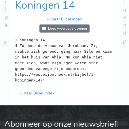
r
Koningen 14
l
i
g
g
e
← naar Bijbel index
e
n
Lees weergave openen
d
e
1 Koningen 14
4 Zo deed de vrouw van Jerobeam. Zij
maakte zich gereed, ging naar Silo en kwam
in het huis van Ahia. Nu kon Ahia niet
meer zien, want zijn ogen waren star
geworden vanwege zijn ouderdom.
https://www.bijbelhoek.nl/bijbel/1-
← naar Bijbel index
Abonneer op onze nieuwsbrief!