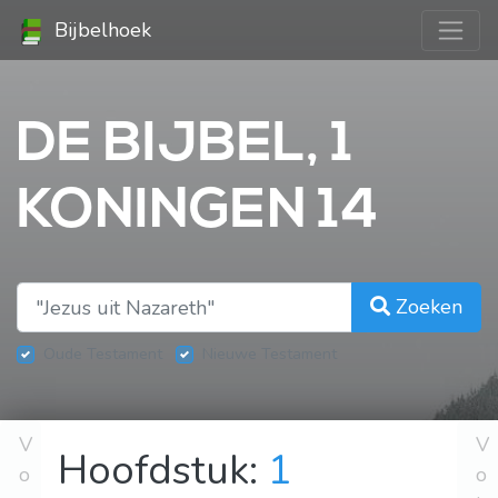
Bijbelhoek
DE BIJBEL, 1
KONINGEN 14
Zoeken
Oude Testament
Nieuwe Testament
V
V
Hoofdstuk:
1
o
o